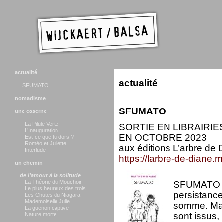
actualité
actualité
SFUMATO
nomadisme
SFUMATO
une caserne
La Pilule Verte
SORTIE EN LIBRAIRIE
L’Inauguration
EN OCTOBRE 2023
Est-ce que tu dors ?
Roméo et Juliette
aux éditions L’arbre de 
Interlude
https://larbre-de-diane.
un chemin
de l’amour à la solitude
La Théorie du Mouchoir
SFUMATO s’ef
Le plus heureux des trois
persistance
Les Chutes du Niagara
Mademoiselle Julie
somme. Mar
La guenon captive
sont issus
Nature morte