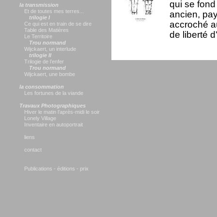
qui se fond
la transmission
Et de toutes mes terres...
ancien, pay
trilogie I
accroché au
Ce qui est en train de se dire
Table des Matières
de liberté 
Le Territoire
Trou normand
Wijckaert, un interlude
trilogie II
Trilogie de l’enfer
Trou normand
Wijckaert, une bombe
la consommation
Les fortunes de la viande
Travaux Photographiques
Hiver le matin l’après-midi le soir
Lonely Village
Inventaire en autoportrait
liens
contact
Publications - éditions - prix