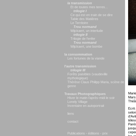
la transmission
Et de toutes mes terres...
trilogie I
Ce qui est en train de se dire
Table des Matières
Le Territoire
Trou normand
Wijckaert, un interlude
trilogie II
Trilogie de l’enfer
Trou normand
Wijckaert, une bombe
la consommation
Les fortunes de la viande
l’autre transmission
trilogie III
Forêts paisibles (vaudeville
mythologique)
Thérèse Claus Philipp Maria, scène de
genre
Marie
Travaux Photographiques
Mars
Hiver le matin l’après-midi le soir
Théât
Lonely Village
Inventaire en autoportrait
Ecrit
selon
liens
d’Avi
téles
contact
Parés
jusqu
cepen
Publications - éditions - prix