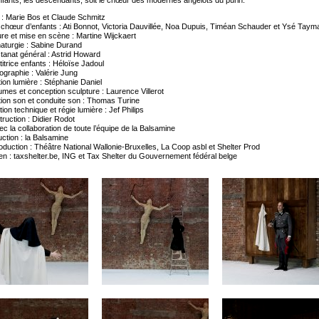
nfants, les descendants, soit le chœur des modernes angelots du purin.
: Marie Bos et Claude Schmitz
 chœur d’enfants : Ati Bonnot, Victoria Dauvillée, Noa Dupuis, Timéan Schauder et Ysé Tay
ure et mise en scène : Martine Wijckaert
aturgie : Sabine Durand
tanat général : Astrid Howard
itrice enfants : Héloïse Jadoul
graphie : Valérie Jung
ion lumière : Stéphanie Daniel
mes et conception sculpture : Laurence Villerot
ion son et conduite son : Thomas Turine
tion technique et régie lumière : Jef Philips
ruction : Didier Rodot
ec la collaboration de toute l’équipe de la Balsamine
ction : la Balsamine
duction : Théâtre National Wallonie-Bruxelles, La Coop asbl et Shelter Prod
en : taxshelter.be, ING et Tax Shelter du Gouvernement fédéral belge