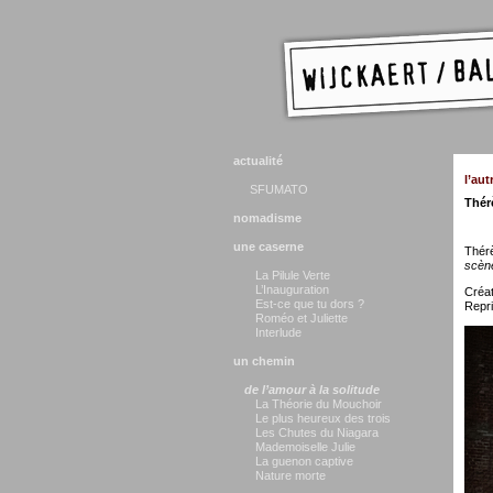
actualité
l’au
SFUMATO
Thér
nomadisme
une caserne
Thérè
scèn
La Pilule Verte
L’Inauguration
Créat
Est-ce que tu dors ?
Repri
Roméo et Juliette
Interlude
un chemin
de l’amour à la solitude
La Théorie du Mouchoir
Le plus heureux des trois
Les Chutes du Niagara
Mademoiselle Julie
La guenon captive
Nature morte