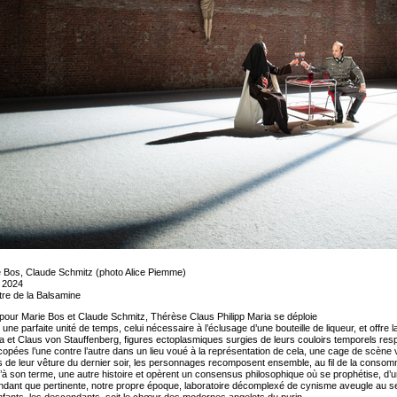
 Bos, Claude Schmitz (photo Alice Piemme)
 2024
re de la Balsamine
 pour Marie Bos et Claude Schmitz, Thérèse Claus Philipp Maria se déploie
 une parfaite unité de temps, celui nécessaire à l’éclusage d’une bouteille de liqueur, et offr
la et Claus von Stauffenberg, figures ectoplasmiques surgies de leurs couloirs temporels resp
copées l’une contre l’autre dans un lieu voué à la représentation de cela, une cage de scène 
 de leur vêture du dernier soir, les personnages recomposent ensemble, au fil de la consomma
’à son terme, une autre histoire et opèrent un consensus philosophique où se prophétise, d’
dant que pertinente, notre propre époque, laboratoire décomplexé de cynisme aveugle au sei