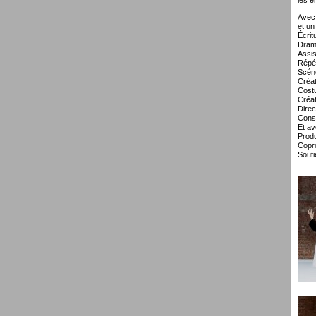
les e
Avec 
et un
Écrit
Dram
Assis
Répét
Scéno
Créat
Costu
Créat
Direc
Const
Et av
Produ
Copro
Souti