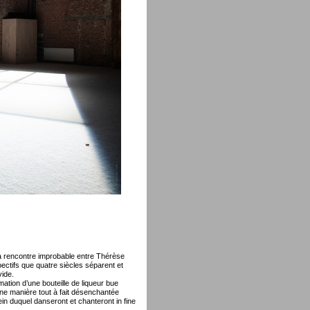
e la rencontre improbable entre Thérèse
ectifs que quatre siècles séparent et
vide.
tion d’une bouteille de liqueur bue
une manière tout à fait désenchantée
n duquel danseront et chanteront in fine