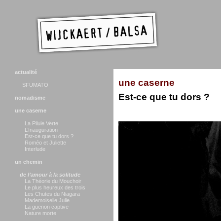
actualité
une caserne
SFUMATO
Est-ce que tu dors ?
nomadisme
une caserne
La Pilule Verte
L’Inauguration
Est-ce que tu dors ?
Roméo et Juliette
Interlude
un chemin
de l’amour à la solitude
La Théorie du Mouchoir
Le plus heureux des trois
Les Chutes du Niagara
Mademoiselle Julie
La guenon captive
Nature morte