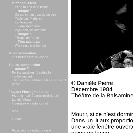
la transmission
Et de toutes mes terres...
trilogie I
Ce qui est en train de se dire
Table des Matières
Le Territoire
Trou normand
Wijckaert, un interlude
trilogie II
Trilogie de l’enfer
Trou normand
Wijckaert, une bombe
la consommation
Les fortunes de la viande
l’autre transmission
trilogie III
Forêts paisibles (vaudeville
mythologique)
Thérèse Claus Philipp Maria, scène de
© Danièle Pierre
genre
Décembre 1984
Travaux Photographiques
Théâtre de la Balsamin
Hiver le matin l’après-midi le soir
Lonely Village
Inventaire en autoportrait
liens
Mourir, si ce n’est dormir
contact
Dans un lit aux propor
une vraie fenêtre ouvert
Publications - éditions - prix
neige en farine.